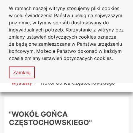
W ramach naszej witryny stosujemy pliki cookies
Biblioteka Uniwersytecka
Przejdź do głównego menu
Przejdź do treści
Przejdź do wyszukiwarki
Przejdź do mapy serwisu
w celu świadczenia Państwu usług na najwyższym
Uniwersytetu Jana Długosza
w Częstochowie
poziomie, w tym w sposób dostosowany do
indywidualnych potrzeb. Korzystanie z witryny bez
zmiany ustawień dotyczących cookies oznacza,
że będą one zamieszczane w Państwa urządzeniu
Deklaracja
Mapa
końcowym. Możecie Państwo dokonać w każdym
dostępności
serwisu
czasie zmiany ustawień dotyczących cookies.
MENU
Zamknij
Tutaj jesteś
Wystawy
"Wokół Gońca Częstochowskiego"
"WOKÓŁ GOŃCA
CZĘSTOCHOWSKIEGO"