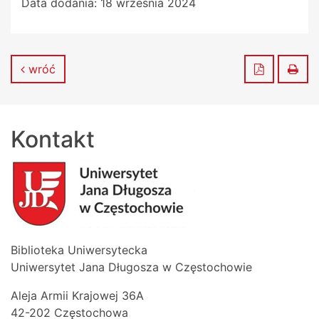
Data dodania:
18 września 2024
Zapisz do
Dru
wróć
Kontakt
Biblioteka Uniwersytecka
Uniwersytet Jana Długosza w Częstochowie
Aleja Armii Krajowej 36A
42-202 Częstochowa