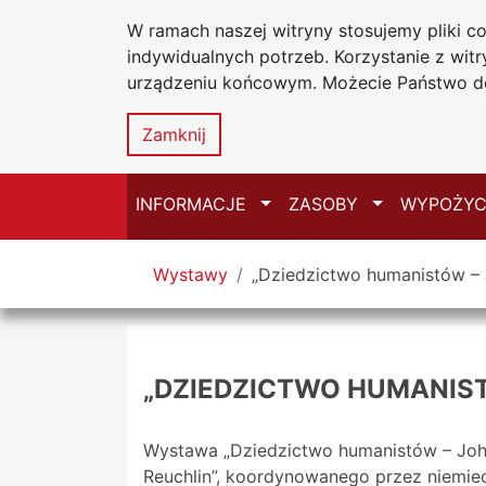
W ramach naszej witryny stosujemy pliki 
Biblioteka Un
Przejdź do głównego menu
Przejdź do treści
Przejdź do wyszukiwarki
Przejdź do mapy serwisu
indywidualnych potrzeb. Korzystanie z wi
Uniwersytetu
urządzeniu końcowym. Możecie Państwo do
w Częstochow
Zamknij
Przełącz
Przełącz
INFORMACJE
ZASOBY
WYPOŻYC
Tutaj jesteś
Wystawy
„Dziedzictwo humanistów – 
„DZIEDZICTWO HUMANIST
Wystawa „Dziedzictwo humanistów – Joha
Reuchlin”, koordynowanego przez niemiec