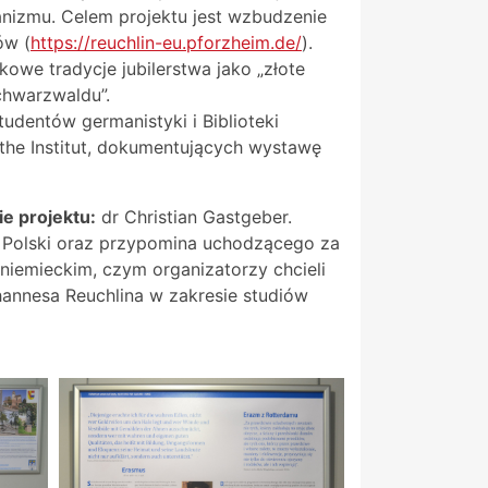
anizmu. Celem projektu jest wzbudzenie
ów (
https://reuchlin-eu.pforzheim.de/
).
owe tradycje jubilerstwa jako „złote
chwarzwaldu”.
dentów germanistyki i Biblioteki
he Institut, dokumentujących wystawę
e projektu:
dr Christian Gastgeber.
 Polski oraz przypomina uchodzącego za
niemieckim, czym organizatorzy chcieli
annesa Reuchlina w zakresie studiów