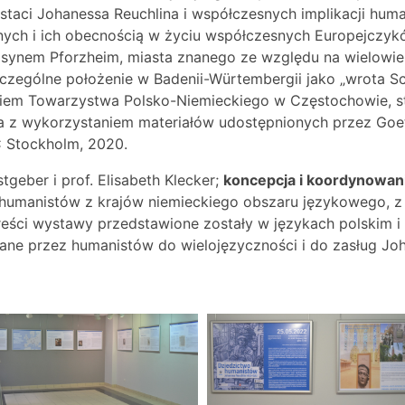
staci Johanessa Reuchlina i współczesnych implikacji hum
cznych i ich obecnością w życiu współczesnych Europejczyk
 synem Pforzheim, miasta znanego ze względu na wielowiek
zczególne położenie w
Badenii-Würtembergii jako „wrota S
iem Towarzystwa Polsko-Niemieckiego w Częstochowie, stu
a z wykorzystaniem materiałów udostępnionych przez Goet
 Stockholm, 2020.
tgeber i prof. Elisabeth Klecker;
koncepcja i koordynowani
humanistów z krajów niemieckiego obszaru językowego, z
ści wystawy przedstawione zostały w językach polskim i 
ne przez humanistów do wielojęzyczności i do zasług Joh