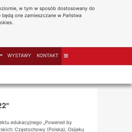
 poziomie, w tym w sposób dostosowany do
Deklaracja dostępności
że będą one zamieszczane w Państwa
okies.
Przełącz
WYSTAWY
KONTAKT
22"
jektu edukacyjnego „Powered by
skich: Częstochowy (Polska), Osijeku