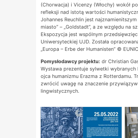
(Chorwacja) i Vicenzy (Włochy) wokół po
refleksji nad istotą wartości humanisty
Johannes Reuchlin jest najznamienitszym
miasto” – „Goldstadt”, a ze względu na s
Ekspozycja jest wspólnym przedsięwzięc
Uniwersyteckiej UJD. Została opracowan
„Europa – Erbe der Humanisten” © EUNIC
Pomysłodawcy projektu:
dr Christian Gas
Wystawa prezentuje sylwetki wybranych 
ojca humanizmu Erazma z Rotterdamu. Tre
zwrócić uwagę na znaczenie przywiązywa
lingwistycznych.