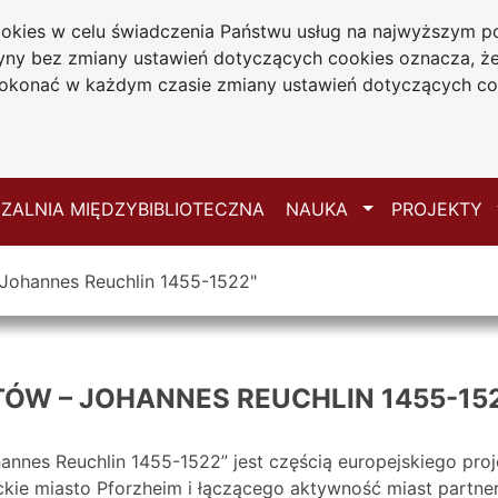
cookies w celu świadczenia Państwu usług na najwyższym
iwersytecka
tryny bez zmiany ustawień dotyczących cookies oznacza, 
 Jana Długosza
konać w każdym czasie zmiany ustawień dotyczących co
ie
Mapa serwisu
Przełącz
ZALNIA MIĘDZYBIBLIOTECZNA
NAUKA
PROJEKTY
Johannes Reuchlin 1455-1522"
ÓW – JOHANNES REUCHLIN 1455-15
nnes Reuchlin 1455-1522” jest częścią europejskiego pro
kie miasto Pforzheim i
łączącego aktywność miast partner