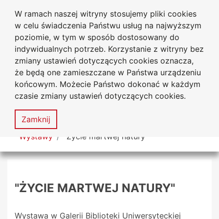
W ramach naszej witryny stosujemy pliki cookies
Biblioteka Uniwersytecka
Przejdź do głównego menu
Przejdź do treści
Przejdź do wyszukiwarki
Przejdź do mapy serwisu
w celu świadczenia Państwu usług na najwyższym
Uniwersytetu Jana Długosza
w Częstochowie
poziomie, w tym w sposób dostosowany do
indywidualnych potrzeb. Korzystanie z witryny bez
zmiany ustawień dotyczących cookies oznacza,
że będą one zamieszczane w Państwa urządzeniu
Deklaracja
Mapa
końcowym. Możecie Państwo dokonać w każdym
dostępności
serwisu
czasie zmiany ustawień dotyczących cookies.
MENU
Zamknij
Tutaj jesteś
Wystawy
"Życie martwej natury"
"ŻYCIE MARTWEJ NATURY"
Wystawa w Galerii Biblioteki Uniwersyteckiej