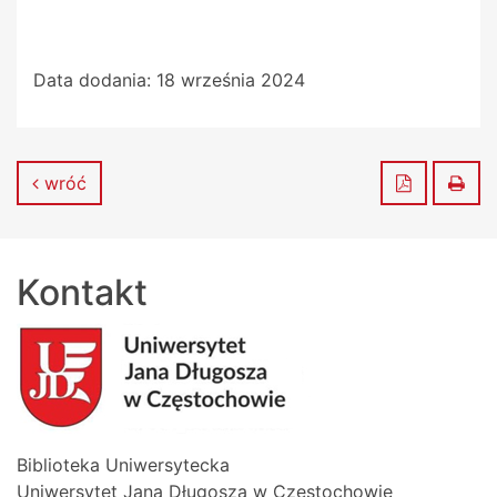
Data dodania:
18 września 2024
Zapisz do
Dru
wróć
Kontakt
Biblioteka Uniwersytecka
Uniwersytet Jana Długosza w Częstochowie