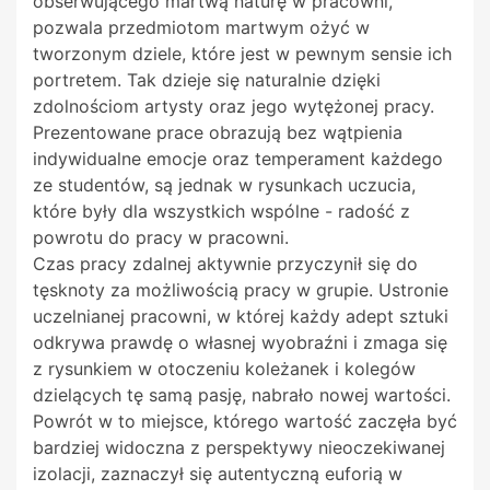
obserwującego martwą naturę w pracowni,
pozwala przedmiotom martwym ożyć w
tworzonym dziele, które jest w pewnym sensie ich
portretem. Tak dzieje się naturalnie dzięki
zdolnościom artysty oraz jego wytężonej pracy.
Prezentowane prace obrazują bez wątpienia
indywidualne emocje oraz temperament każdego
ze studentów, są jednak w rysunkach uczucia,
które były dla wszystkich wspólne - radość z
powrotu do
pracy w pracowni.
Czas pracy zdalnej aktywnie przyczynił się do
tęsknoty za możliwością pracy w grupie. Ustronie
uczelnianej pracowni, w której każdy adept sztuki
odkrywa prawdę o własnej wyobraźni i zmaga się
z
rysunkiem w otoczeniu koleżanek i kolegów
dzielących tę samą pasję, nabrało nowej wartości.
Powrót w to miejsce, którego wartość zaczęła być
bardziej widoczna z perspektywy nieoczekiwanej
izolacji, zaznaczył się autentyczną euforią w