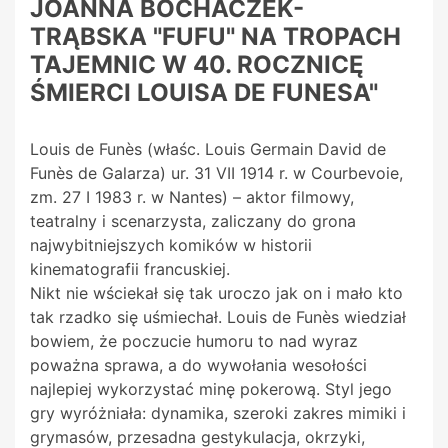
JOANNA BOCHACZEK-
TRĄBSKA "FUFU" NA TROPACH
TAJEMNIC W 40. ROCZNICĘ
ŚMIERCI LOUISA DE FUNESA"
Louis de Funès (właśc. Louis Germain David de
Funès de Galarza) ur. 31 VII 1914 r. w Courbevoie,
zm. 27 I 1983 r. w Nantes) – aktor filmowy,
teatralny i scenarzysta, zaliczany do grona
najwybitniejszych komików w historii
kinematografii francuskiej.
Nikt nie wściekał się tak uroczo jak on i mało kto
tak rzadko się uśmiechał. Louis de Funès wiedział
bowiem, że poczucie humoru to nad wyraz
poważna sprawa, a do wywołania wesołości
najlepiej wykorzystać minę pokerową. Styl jego
gry wyróżniała: dynamika, szeroki zakres mimiki i
grymasów, przesadna gestykulacja, okrzyki,