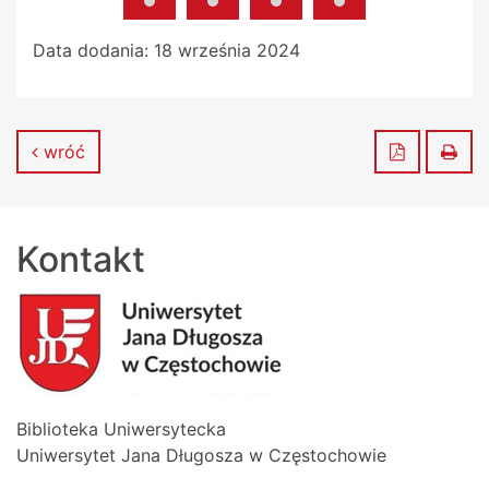
Data dodania:
18 września 2024
Zapisz do
Dru
wróć
Kontakt
Biblioteka Uniwersytecka
Uniwersytet Jana Długosza w Częstochowie