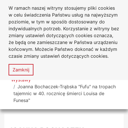
W ramach naszej witryny stosujemy pliki cookies
Biblioteka Uniwersytecka
Przejdź do głównego menu
Przejdź do treści
Przejdź do wyszukiwarki
Przejdź do mapy serwisu
w celu świadczenia Państwu usług na najwyższym
Uniwersytetu Jana Długosza
w Częstochowie
poziomie, w tym w sposób dostosowany do
indywidualnych potrzeb. Korzystanie z witryny bez
zmiany ustawień dotyczących cookies oznacza,
że będą one zamieszczane w Państwa urządzeniu
Deklaracja
Mapa
końcowym. Możecie Państwo dokonać w każdym
dostępności
serwisu
czasie zmiany ustawień dotyczących cookies.
MENU
Zamknij
Tutaj jesteś
Wystawy
Joanna Bochaczek-Trąbska "Fufu" na tropach
tajemnic w 40. rocznicę śmierci Louisa de
Funesa"