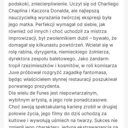
podskoki, zniecierpliwienie. Uczył się od Charliego
Chaplina i
Kaczora Donalda, ale najlepszą
nauczycielką wyrażania twórczej ekspresji była
jego matka. Perfekcji wymagał od siebie, jak
również od innych i choć uchodził za mistrza
improwizacji, był zwolennikiem dubli – bywało, że
domagał się kilkunastu powtórzeń. Wcielał się w
rolę rabina, dyrygenta, niemieckiego żołnierza,
dyrektora zespołu baletowego. Jako żandarm
tropił rzezimieszków i kosmitów, w roli komisarza
Juve próbował rozgryźć zagadkę fantomasa,
będąc właścicielem słynnej restauracji poszukiwał
porwanego prezydenta.
Dla wielu de Funes jest niepowtarzalnym,
wybitnym artystą, a jego role ponadczasowe.
Choć swoją spektakularną karierę zrobił w drugiej
połowie życia, jego filmy do dziś uchodzą za
kultowe i wywołują uśmiech na twarzy. Sukces nie
zmienił jego charakteru, jedyną ekstrawagancją na