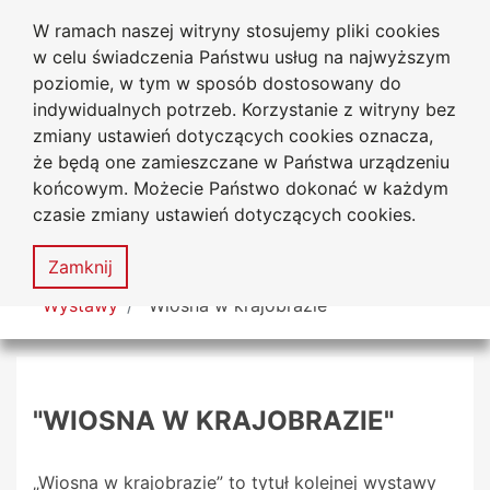
W ramach naszej witryny stosujemy pliki cookies
Biblioteka Uniwersytecka
Przejdź do głównego menu
Przejdź do treści
Przejdź do wyszukiwarki
Przejdź do mapy serwisu
w celu świadczenia Państwu usług na najwyższym
Uniwersytetu Jana Długosza
w Częstochowie
poziomie, w tym w sposób dostosowany do
indywidualnych potrzeb. Korzystanie z witryny bez
zmiany ustawień dotyczących cookies oznacza,
że będą one zamieszczane w Państwa urządzeniu
Deklaracja
Mapa
końcowym. Możecie Państwo dokonać w każdym
dostępności
serwisu
czasie zmiany ustawień dotyczących cookies.
MENU
Zamknij
Tutaj jesteś
Wystawy
"Wiosna w krajobrazie"
"WIOSNA W KRAJOBRAZIE"
„Wiosna w krajobrazie” to tytuł kolejnej wystawy