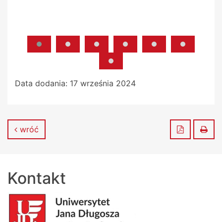
Data dodania:
17 września 2024
Zapisz do
Dru
wróć
Kontakt