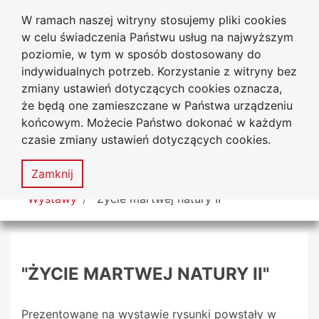
W ramach naszej witryny stosujemy pliki cookies
Biblioteka Uniwersytecka
Przejdź do głównego menu
Przejdź do treści
Przejdź do wyszukiwarki
Przejdź do mapy serwisu
w celu świadczenia Państwu usług na najwyższym
Uniwersytetu Jana Długosza
w Częstochowie
poziomie, w tym w sposób dostosowany do
indywidualnych potrzeb. Korzystanie z witryny bez
zmiany ustawień dotyczących cookies oznacza,
że będą one zamieszczane w Państwa urządzeniu
Deklaracja
Mapa
końcowym. Możecie Państwo dokonać w każdym
dostępności
serwisu
czasie zmiany ustawień dotyczących cookies.
MENU
Zamknij
Tutaj jesteś
Wystawy
"Życie martwej natury II"
"ŻYCIE MARTWEJ NATURY II"
Prezentowane na wystawie rysunki powstały w