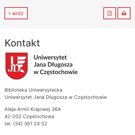
Zapisz do
Dru
wróć
Kontakt
Biblioteka Uniwersytecka
Uniwersytet Jana Długosza w Częstochowie
Aleja Armii Krajowej 36A
42-202 Częstochowa
tel. (34) 361 24 52