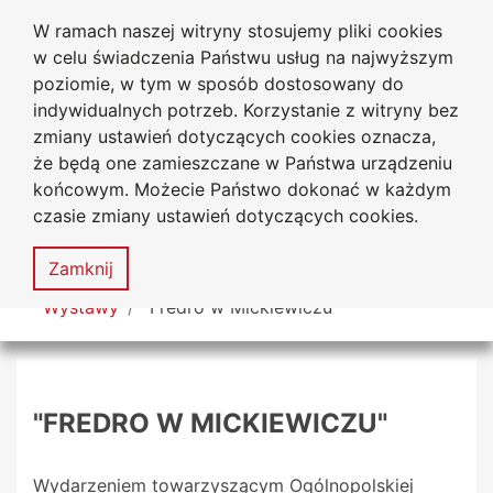
W ramach naszej witryny stosujemy pliki cookies
Biblioteka Uniwersytecka
Przejdź do głównego menu
Przejdź do treści
Przejdź do wyszukiwarki
Przejdź do mapy serwisu
w celu świadczenia Państwu usług na najwyższym
Uniwersytetu Jana Długosza
w Częstochowie
poziomie, w tym w sposób dostosowany do
indywidualnych potrzeb. Korzystanie z witryny bez
zmiany ustawień dotyczących cookies oznacza,
że będą one zamieszczane w Państwa urządzeniu
Deklaracja
Mapa
końcowym. Możecie Państwo dokonać w każdym
dostępności
serwisu
czasie zmiany ustawień dotyczących cookies.
MENU
Zamknij
Tutaj jesteś
Wystawy
"Fredro w Mickiewiczu"
"FREDRO W MICKIEWICZU"
Wydarzeniem towarzyszącym Ogólnopolskiej