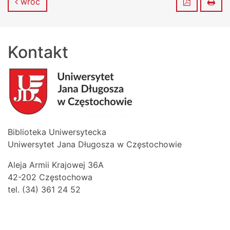
Zapisz do
Dru
wróć
Kontakt
Biblioteka Uniwersytecka
Uniwersytet Jana Długosza w Częstochowie
Aleja Armii Krajowej 36A
42-202 Częstochowa
tel. (34) 361 24 52