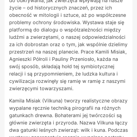
do odkrywania, jak zwierzęta wpływają na nasze
życie – od historycznych znaczeń, przez ich
obecność w mitologii i sztuce, aż po współczesne
problemy ochrony środowiska. Wystawa staje się
platformą do dialogu o współzależności między
ludźmi a zwierzętami, o naszej odpowiedzialności
za ich dobrostan oraz o tym, jak wspólnie dzielimy
przestrzeń na naszej planecie. Prace Kamili Misiak,
Agnieszki Półroli i Pauliny Przeniosło, każda na
swój sposób, składają hołd tej symbiotycznej
relacji i są przypomnieniem, że ludzka kultura i
cywilizacja rozwinęły się ramię w ramię z naszymi
zwierzęcymi towarzyszami.
Kamila Misiak (Vilkuna) tworzy realistyczne obrazy
wypalane ręcznie techniką pirografii na różnych
gatunkach drewna. Bohaterami jej twórczości są
głównie zwierzęta i przyroda. Nazwa Vilkuna łączy
dwa gatunki leśnych zwierząt: wilk i kuna. Podczas