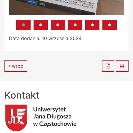
Data dodania:
10 września 2024
Zapisz do
Dru
wróć
Kontakt