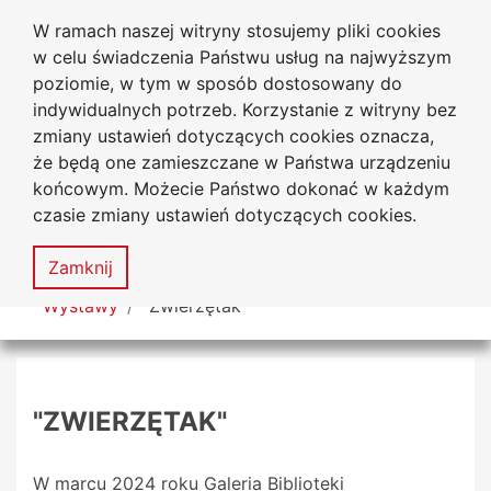
W ramach naszej witryny stosujemy pliki cookies
Biblioteka Uniwersytecka
Przejdź do głównego menu
Przejdź do treści
Przejdź do wyszukiwarki
Przejdź do mapy serwisu
w celu świadczenia Państwu usług na najwyższym
Uniwersytetu Jana Długosza
w Częstochowie
poziomie, w tym w sposób dostosowany do
indywidualnych potrzeb. Korzystanie z witryny bez
zmiany ustawień dotyczących cookies oznacza,
że będą one zamieszczane w Państwa urządzeniu
Deklaracja
Mapa
końcowym. Możecie Państwo dokonać w każdym
dostępności
serwisu
czasie zmiany ustawień dotyczących cookies.
MENU
Zamknij
Tutaj jesteś
Wystawy
"Zwierzętak"
"ZWIERZĘTAK"
W marcu 2024 roku Galeria Biblioteki