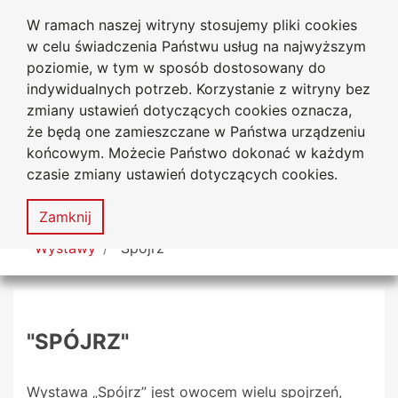
W ramach naszej witryny stosujemy pliki cookies
Biblioteka Uniwersytecka
Przejdź do głównego menu
Przejdź do treści
Przejdź do wyszukiwarki
Przejdź do mapy serwisu
w celu świadczenia Państwu usług na najwyższym
Uniwersytetu Jana Długosza
w Częstochowie
poziomie, w tym w sposób dostosowany do
indywidualnych potrzeb. Korzystanie z witryny bez
zmiany ustawień dotyczących cookies oznacza,
że będą one zamieszczane w Państwa urządzeniu
Deklaracja
Mapa
końcowym. Możecie Państwo dokonać w każdym
dostępności
serwisu
czasie zmiany ustawień dotyczących cookies.
MENU
Zamknij
Tutaj jesteś
Wystawy
"Spójrz"
"SPÓJRZ"
Wystawa „Spójrz” jest owocem wielu spojrzeń,