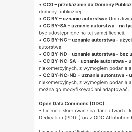
•
CC0 – przekazanie do Domeny Publicz
domeny publicznej.
•
CC BY – uznanie autorstwa:
Umożliwia 
•
CC BY-SA – uznanie autorstwa - na t
być udostępnione na tej samej licencji.
•
CC BY-NC – uznanie autorstwa - użyc
autorstwa.
•
CC BY-ND – uznanie autorstwa - bez 
•
CC BY-NC-SA – uznanie autorstwa - u
niekomercyjnych, z wymogiem podania au
•
CC BY-NC-ND – uznanie autorstwa - u
niekomercyjnych, z wymogiem podania au
można go modyfikować ani adaptować.
Open Data Commons (ODC)
:
• Licencje skierowane na dane otwarte, 
Dedication (PDDL) oraz ODC Attribution 
Licencje te umożliwiają twórcom zachowa