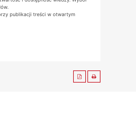
łów.
przy publikacji treści w otwartym
Zapisz do PDF
Drukuj