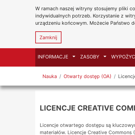
W ramach naszej witryny stosujemy pliki 
Biblioteka Un
Przejdź do głównego menu
Przejdź do treści
Przejdź do wyszukiwarki
Przejdź do mapy serwisu
indywidualnych potrzeb. Korzystanie z wi
Uniwersytetu
urządzeniu końcowym. Możecie Państwo do
w Częstochow
Zamknij
Przełącz
Przełącz
INFORMACJE
ZASOBY
WYPOŻYC
Tutaj jesteś
Nauka
Otwarty dostęp (OA)
Licenc
LICENCJE CREATIVE CO
Licencje otwartego dostępu są kluczowym
materiałów. Licencje Creative Commons (