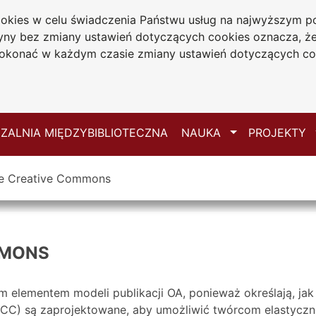
cookies w celu świadczenia Państwu usług na najwyższym
iwersytecka
tryny bez zmiany ustawień dotyczących cookies oznacza, 
 Jana Długosza
konać w każdym czasie zmiany ustawień dotyczących co
ie
Mapa serwisu
Przełącz
ZALNIA MIĘDZYBIBLIOTECZNA
NAUKA
PROJEKTY
je Creative Commons
MMONS
 elementem modeli publikacji OA, ponieważ określają, ja
CC) są zaprojektowane, aby umożliwić twórcom elastyczne