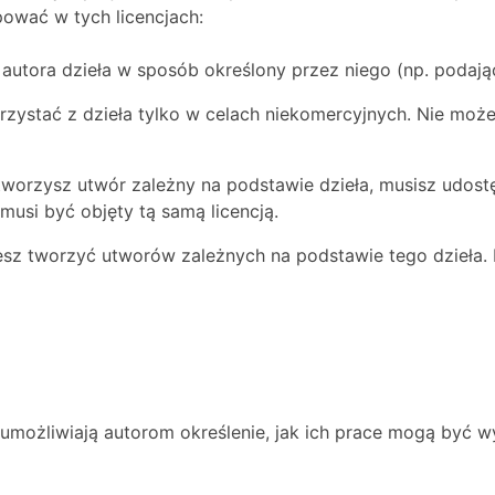
ować w tych licencjach:
utora dzieła w sposób określony przez niego (np. podając 
zystać z dzieła tylko w celach niekomercyjnych. Nie moż
 tworzysz utwór zależny na podstawie dzieła, musisz udos
musi być objęty tą samą licencją.
sz tworzyć utworów zależnych na podstawie tego dzieła. M
e umożliwiają autorom określenie, jak ich prace mogą być w