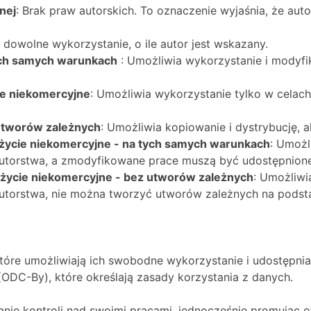
nej
: Brak praw autorskich. To oznaczenie wyjaśnia, że aut
dowolne wykorzystanie, o ile autor jest wskazany.
ych samych warunkach
: Umożliwia wykorzystanie i modyfi
ie niekomercyjne
: Umożliwia wykorzystanie tylko w cela
utworów zależnych
: Umożliwia kopiowanie i dystrybucję,
życie niekomercyjne - na tych samych warunkach
: Umożl
torstwa, a zmodyfikowane prace muszą być udostępnione na
życie niekomercyjne - bez utworów zależnych
: Umożliwi
torstwa, nie można tworzyć utworów zależnych na podstaw
które umożliwiają ich swobodne wykorzystanie i udostępni
(ODC-By), które określają zasady korzystania z danych.
nie kontroli nad swoimi pracami, jednocześnie promując 