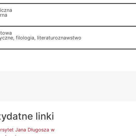
ficzna
arna
stowa
czne, filologia, literaturoznawstwo
ydatne linki
rsytet Jana Długosza w