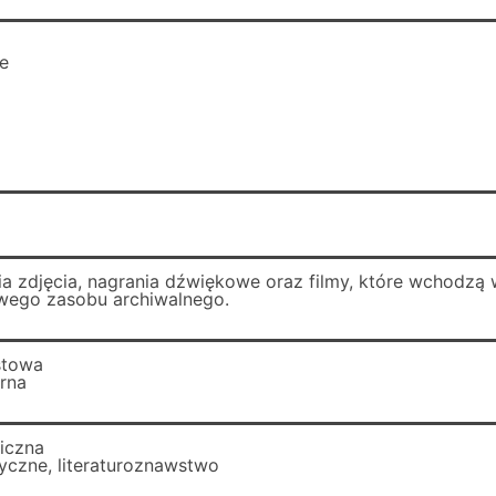
e
a zdjęcia, nagrania dźwiękowe oraz filmy, które wchodzą 
wego zasobu archiwalnego.
stowa
arna
ficzna
yczne, literaturoznawstwo