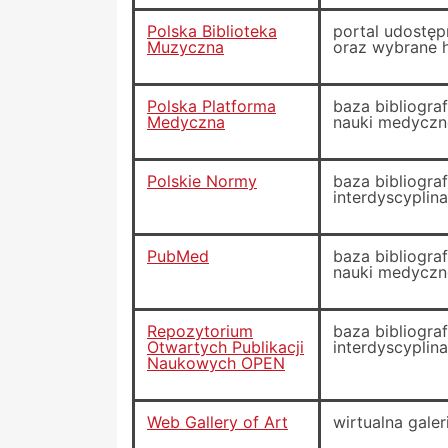
Polska Biblioteka
portal udostęp
Muzyczna
oraz wybrane 
Polska Platforma
baza bibliogra
Medyczna
nauki medyczn
Polskie Normy
baza bibliogra
interdyscyplin
PubMed
baza bibliogra
nauki medyczne
Repozytorium
baza bibliogra
Otwartych Publikacji
interdyscyplin
Naukowych OPEN
Web Gallery of Art
wirtualna galer