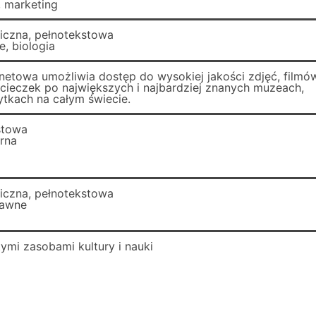
, marketing
ficzna, pełnotekstowa
, biologia
rnetowa umożliwia dostęp do wysokiej jakości zdjęć, filmów
cieczek po największych i najbardziej znanych muzeach,
bytkach na całym świecie.
stowa
arna
ficzna, pełnotekstowa
rawne
tymi zasobami kultury i nauki