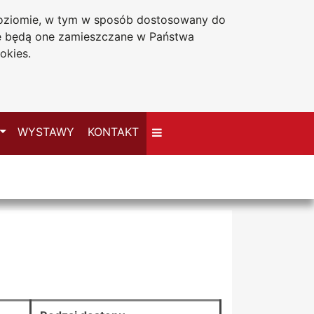
 poziomie, w tym w sposób dostosowany do
Deklaracja dostępności
że będą one zamieszczane w Państwa
okies.
Przełącz
WYSTAWY
KONTAKT