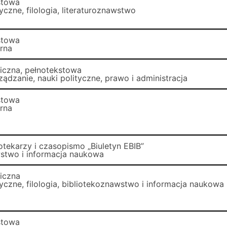
stowa
czne, filologia, literaturoznawstwo
stowa
arna
ficzna, pełnotekstowa
ządzanie, nauki polityczne, prawo i administracja
stowa
arna
iotekarzy i czasopismo „Biuletyn EBIB”
stwo i informacja naukowa
ficzna
yczne, filologia, bibliotekoznawstwo i informacja naukowa
stowa