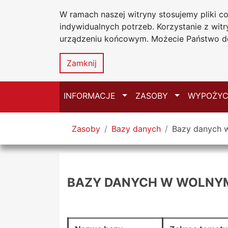
W ramach naszej witryny stosujemy pliki 
Biblioteka Un
Przejdź do głównego menu
Przejdź do treści
Przejdź do wyszukiwarki
Przejdź do mapy serwisu
indywidualnych potrzeb. Korzystanie z wi
Uniwersytetu
urządzeniu końcowym. Możecie Państwo do
w Częstochow
Zamknij
Przełącz
Przełącz
INFORMACJE
ZASOBY
WYPOŻYC
Tutaj jesteś
Zasoby
Bazy danych
Bazy danych 
BAZY DANYCH W WOLNYM