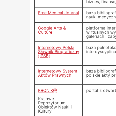
biznes, finanse
Free Medical Journal
baza bibliogra
nauki medyczne
Google Arts &
platforma inte
Culture
wirtualnych wy
galeriach i za
Internetowy Polski
baza pełnotek
Słownik Biograficzny
interdyscyplin
(IPSB)
Internetowy System
baza bibliogra
Aktów Prawnych
polskie akty p
KRONIK@
portal z otwar
Krajowe
Repozytorium
Obiektów Nauki i
Kultury