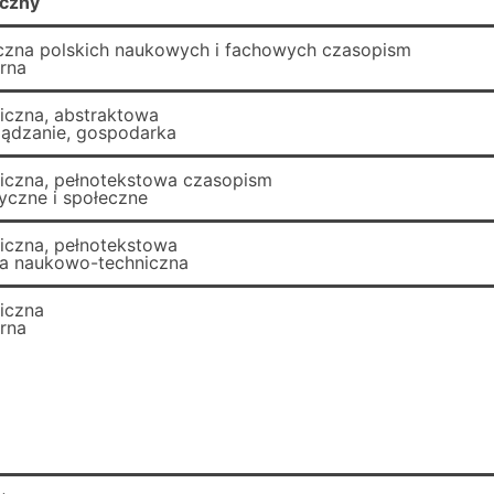
yczny
iczna polskich naukowych i fachowych czasopism
arna
ficzna, abstraktowa
ządzanie, gospodarka
ficzna, pełnotekstowa czasopism
yczne i społeczne
ficzna, pełnotekstowa
ura naukowo-techniczna
ficzna
arna