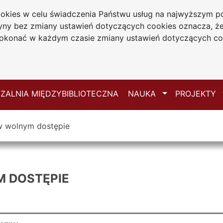
cookies w celu świadczenia Państwu usług na najwyższym
iwersytecka
tryny bez zmiany ustawień dotyczących cookies oznacza, 
 Jana Długosza
konać w każdym czasie zmiany ustawień dotyczących co
ie
Mapa serwisu
Przełącz
ZALNIA MIĘDZYBIBLIOTECZNA
NAUKA
PROJEKTY
w wolnym dostępie
 DOSTĘPIE