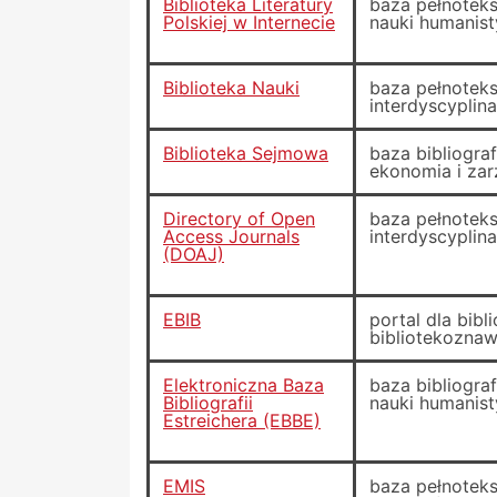
Biblioteka Literatury
baza pełnotek
Polskiej w Internecie
nauki humanisty
Biblioteka Nauki
baza pełnotek
interdyscyplin
Biblioteka Sejmowa
baza bibliogra
ekonomia i zar
Directory of Open
baza pełnotek
Access Journals
interdyscyplin
(DOAJ)
EBIB
portal dla bibl
bibliotekoznaw
Elektroniczna Baza
baza bibliogra
Bibliografii
nauki humanist
Estreichera (EBBE)
EMIS
baza pełnotek