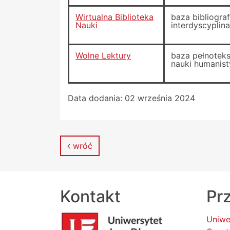
Wirtualna Biblioteka
baza bibliogra
Nauki
interdyscyplin
Wolne Lektury
baza pełnotek
nauki humanisty
Data dodania:
02 września 2024
wróć
Kontakt
Prz
Uniwe