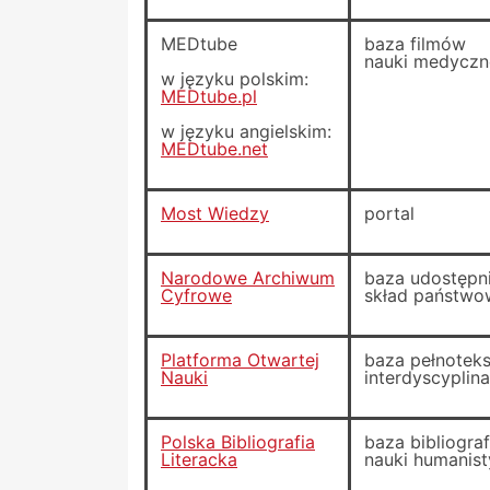
MEDtube
baza filmów
nauki medyczn
w języku polskim:
MEDtube.pl
w języku angielskim:
MEDtube.net
Most Wiedzy
portal
Narodowe Archiwum
baza udostępni
Cyfrowe
skład państwo
Platforma Otwartej
baza pełnotek
Nauki
interdyscyplin
Polska Bibliografia
baza bibliogra
Literacka
nauki humanist