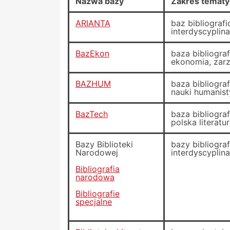
Nazwa bazy
Zakres temat
ARIANTA
baz bibliograf
interdyscyplin
BazEkon
baza bibliogra
ekonomia, zar
BAZHUM
baza bibliogra
nauki humanist
BazTech
baza bibliogra
polska literat
Bazy Biblioteki
bazy bibliogra
Narodowej
interdyscyplin
Bibliografia
narodowa
Bibliografie
specjalne