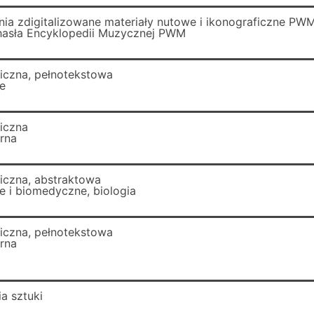
nia zdigitalizowane materiały nutowe i ikonograficzne PW
hasła Encyklopedii Muzycznej PWM
ficzna, pełnotekstowa
e
ficzna
arna
ficzna, abstraktowa
 i biomedyczne, biologia
ficzna, pełnotekstowa
arna
ia sztuki