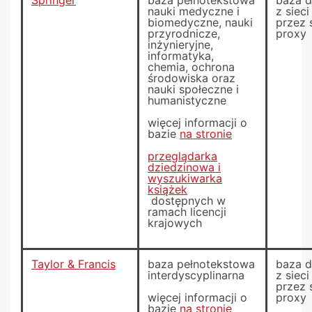
Springer
baza pełnotekstowa
baza 
nauki medyczne i
z siec
biomedyczne, nauki
przez 
przyrodnicze,
proxy
inżynieryjne,
informatyka,
chemia, ochrona
środowiska oraz
nauki społeczne i
humanistyczne
więcej informacji o
bazie
na stronie
przeglądarka
dziedzinowa i
wyszukiwarka
książek
dostępnych w
ramach licencji
krajowych
Taylor & Francis
baza pełnotekstowa
baza 
interdyscyplinarna
z siec
przez 
więcej informacji o
proxy
bazie
na stronie