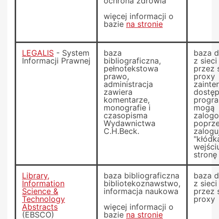
ochrona zdrowia
więcej informacji o
bazie
na stronie
LEGALIS
- System
baza
baza 
Informacji Prawnej
bibliograficzna,
z siec
pełnotekstowa
przez 
prawo,
proxy
administracja
zainte
zawiera
dostę
komentarze,
progra
monografie i
mogą
czasopisma
zalogo
Wydawnictwa
poprze
C.H.Beck.
zalogu
"kłódk
wejści
stronę
Library,
baza bibliograficzna
baza 
Information
bibliotekoznawstwo,
z siec
Science &
informacja naukowa
przez 
Technology
proxy
Abstracts
więcej informacji o
(EBSCO)
bazie
na stronie