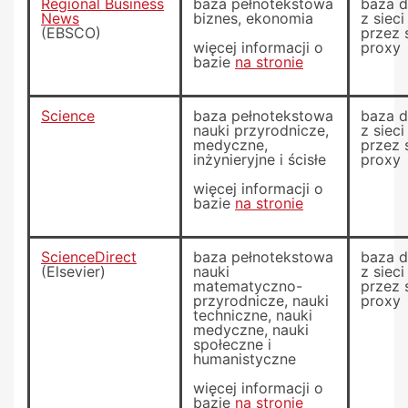
Regional Business
baza pełnotekstowa
baza 
News
biznes, ekonomia
z siec
(EBSCO)
przez 
więcej informacji o
proxy
bazie
na stronie
Science
baza pełnotekstowa
baza 
nauki przyrodnicze,
z siec
medyczne,
przez 
inżynieryjne i ścisłe
proxy
więcej informacji o
bazie
na stronie
ScienceDirect
baza pełnotekstowa
baza 
(Elsevier)
nauki
z siec
matematyczno-
przez 
przyrodnicze, nauki
proxy
techniczne, nauki
medyczne, nauki
społeczne i
humanistyczne
więcej informacji o
bazie
na stronie