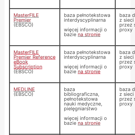
MasterFILE
baza pełnotekstowa
baza 
Premier
interdyscyplinarna
z siec
(EBSCO)
przez 
więcej informacji o
proxy
bazie
na stronie
MasterFILE
baza pełnotekstowa
baza 
Premier Reference
interdyscyplinarna
z siec
eBook
przez 
Subscription
więcej informacji o
proxy
(EBSCO)
bazie
na stronie
MEDLINE
baza
baza 
(EBSCO)
bibliograficzna,
z siec
pełnotekstowa
przez 
nauki medyczne,
proxy
pielęgniarstwo
więcej informacji o
bazie
na stronie