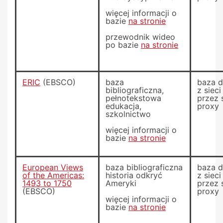
więcej informacji o
bazie
na stronie
przewodnik wideo
po bazie
na stronie
ERIC
(EBSCO)
baza
baza 
bibliograficzna,
z siec
pełnotekstowa
przez 
edukacja,
proxy
szkolnictwo
więcej informacji o
bazie
na stronie
European Views
baza bibliograficzna
baza 
of the Americas:
historia odkryć
z siec
1493 to 1750
Ameryki
przez 
(EBSCO)
proxy
więcej informacji o
bazie
na stronie