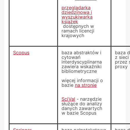
przeglądarka
dziedzinowa i
wyszukiwarka
książek
dostępnych w
ramach licencji
krajowych
Scopus
baza abstraktów i
baza 
cytowań
z siec
interdyscyplinarna
przez 
zawiera wskaźniki
proxy
bibliometryczne
więcej informacji o
bazie
na stronie
SciVal
- narzędzie
służące do analizy
danych zawartych
w bazie Scopus