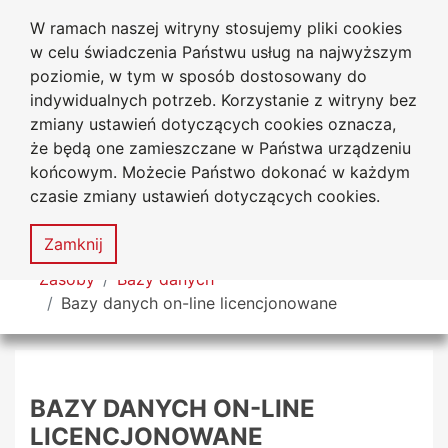
W ramach naszej witryny stosujemy pliki cookies
Biblioteka Uniwersytecka
Przejdź do głównego menu
Przejdź do treści
Przejdź do wyszukiwarki
Przejdź do mapy serwisu
w celu świadczenia Państwu usług na najwyższym
Uniwersytetu Jana Długosza
w Częstochowie
poziomie, w tym w sposób dostosowany do
indywidualnych potrzeb. Korzystanie z witryny bez
zmiany ustawień dotyczących cookies oznacza,
że będą one zamieszczane w Państwa urządzeniu
Deklaracja
Mapa
końcowym. Możecie Państwo dokonać w każdym
dostępności
serwisu
czasie zmiany ustawień dotyczących cookies.
MENU
Zamknij
Tutaj jesteś
Zasoby
Bazy danych
Bazy danych on-line licencjonowane
BAZY DANYCH ON-LINE
LICENCJONOWANE