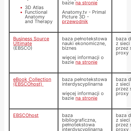
bazie
na stronie
3D Atlas
Functional
Anatomy.tv - Primal
Anatomy
Picture 3D -
and Therapy
przewodnik
Business Source
baza pełnotekstowa
baza 
Ultimate
nauki ekonomiczne,
z siec
(EBSCO)
biznes
przez 
proxy
więcej informacji o
bazie
na stronie
eBook Collection
baza pełnotekstowa
baza 
(EBSCOhost)
interdyscyplinarna
z siec
przez 
więcej informacji o
proxy
bazie
na stronie
EBSCOhost
baza
baza 
bibliograficzna,
z siec
pełnotekstowa
przez 
interdyscyplinarna
proxy