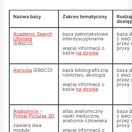
Nazwa bazy
Zakres tematyczny
Rodza
dostę
Academic Search
baza pełnotekstowa
baza 
Ultimate
interdyscyplinarna
z siec
(EBSCO)
przez 
więcej informacji o
proxy
bazie
na stronie
Agricola
(EBSCO)
baza bibliograficzna
baza 
rolnictwo, ekologia
z siec
przez 
więcej informacji o
proxy
bazie
na stronie
Anatomy.tv -
atlas anatomiczny
baza 
Primal Pictures 3D
nauki medyczne,
z siec
anatomia człowieka
przez 
zawiera dwa
proxy
moduły:
więcej informacji o