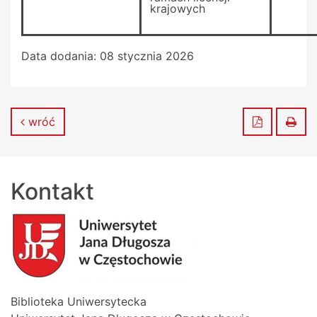
krajowych
Data dodania:
08 stycznia 2026
Zapisz do
Dru
wróć
Kontakt
Biblioteka Uniwersytecka