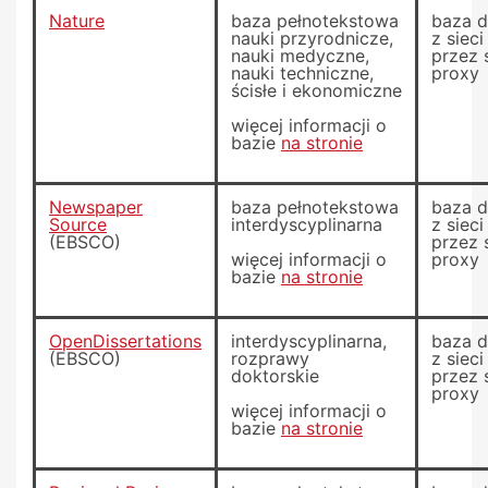
Nature
baza pełnotekstowa
baza 
nauki przyrodnicze,
z siec
nauki medyczne,
przez 
nauki techniczne,
proxy
ścisłe i ekonomiczne
więcej informacji o
bazie
na stronie
Newspaper
baza pełnotekstowa
baza 
Source
interdyscyplinarna
z siec
(EBSCO)
przez 
więcej informacji o
proxy
bazie
na stronie
OpenDissertations
interdyscyplinarna,
baza 
(EBSCO)
rozprawy
z siec
doktorskie
przez 
proxy
więcej informacji o
bazie
na stronie