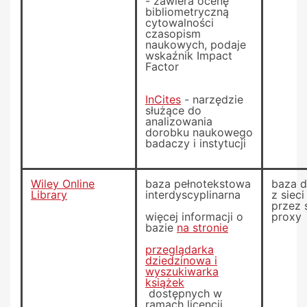
- zawiera ocenę
bibliometryczną
cytowalności
czasopism
naukowych, podaje
wskaźnik Impact
Factor
InCites
- narzędzie
służące do
analizowania
dorobku naukowego
badaczy i instytucji
Wiley Online
baza pełnotekstowa
baza 
Library
interdyscyplinarna
z siec
przez 
więcej informacji o
proxy
bazie
na stronie
przeglądarka
dziedzinowa i
wyszukiwarka
książek
dostępnych w
ramach licencji