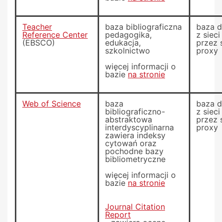
Teacher
baza bibliograficzna
baza 
Reference Center
pedagogika,
z siec
(EBSCO)
edukacja,
przez 
szkolnictwo
proxy
więcej informacji o
bazie
na stronie
Web of Science
baza
baza 
bibliograficzno-
z siec
abstraktowa
przez 
interdyscyplinarna
proxy
zawiera indeksy
cytowań oraz
pochodne bazy
bibliometryczne
więcej informacji o
bazie
na stronie
Journal Citation
Report