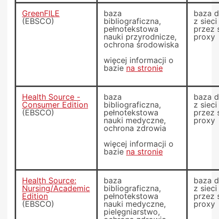
GreenFILE
baza
baza 
(EBSCO)
bibliograficzna,
z siec
pełnotekstowa
przez 
nauki przyrodnicze,
proxy
ochrona środowiska
więcej informacji o
bazie
na stronie
Health Source -
baza
baza 
Consumer Edition
bibliograficzna,
z siec
(EBSCO)
pełnotekstowa
przez 
nauki medyczne,
proxy
ochrona zdrowia
więcej informacji o
bazie
na stronie
Health Source:
baza
baza 
Nursing/Academic
bibliograficzna,
z siec
Edition
pełnotekstowa
przez 
(EBSCO)
nauki medyczne,
proxy
pielęgniarstwo,