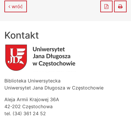
Zapisz do
Dru
wróć
Kontakt
Biblioteka Uniwersytecka
Uniwersytet Jana Długosza w Częstochowie
Aleja Armii Krajowej 36A
42-202 Częstochowa
tel. (34) 361 24 52