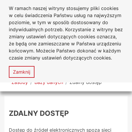
W ramach naszej witryny stosujemy pliki cookies
Biblioteka Uniwersytecka
Przejdź do głównego menu
Przejdź do treści
Przejdź do wyszukiwarki
Przejdź do mapy serwisu
w celu świadczenia Państwu usług na najwyższym
Uniwersytetu Jana Długosza
w Częstochowie
poziomie, w tym w sposób dostosowany do
indywidualnych potrzeb. Korzystanie z witryny bez
zmiany ustawień dotyczących cookies oznacza,
że będą one zamieszczane w Państwa urządzeniu
Deklaracja
Mapa
końcowym. Możecie Państwo dokonać w każdym
dostępności
serwisu
czasie zmiany ustawień dotyczących cookies.
MENU
Zamknij
Tutaj jesteś
Zasoby
Bazy danych
Zdalny dostęp
ZDALNY DOSTĘP
Dostęp do źródeł elektronicznych spoza sieci