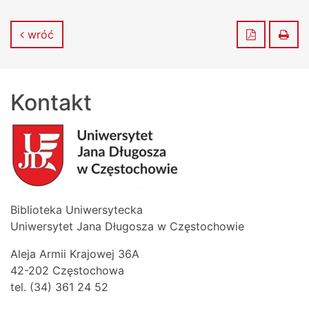
Zapisz do
Dru
wróć
Kontakt
Biblioteka Uniwersytecka
Uniwersytet Jana Długosza w Częstochowie
Aleja Armii Krajowej 36A
42-202 Częstochowa
tel. (34) 361 24 52