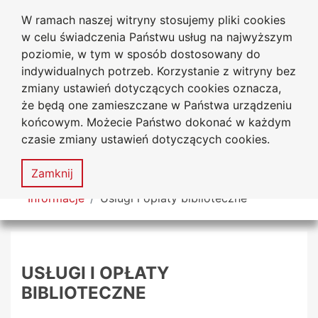
W ramach naszej witryny stosujemy pliki cookies
Biblioteka Uniwersytecka
Przejdź do głównego menu
Przejdź do treści
Przejdź do wyszukiwarki
Przejdź do mapy serwisu
w celu świadczenia Państwu usług na najwyższym
Uniwersytetu Jana Długosza
w Częstochowie
poziomie, w tym w sposób dostosowany do
indywidualnych potrzeb. Korzystanie z witryny bez
zmiany ustawień dotyczących cookies oznacza,
że będą one zamieszczane w Państwa urządzeniu
Deklaracja
Mapa
końcowym. Możecie Państwo dokonać w każdym
dostępności
serwisu
czasie zmiany ustawień dotyczących cookies.
MENU
Zamknij
Tutaj jesteś
Informacje
Usługi i opłaty biblioteczne
USŁUGI I OPŁATY
BIBLIOTECZNE