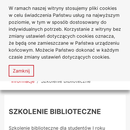
W ramach naszej witryny stosujemy pliki cookies
Biblioteka Uniwersytecka
Przejdź do głównego menu
Przejdź do treści
Przejdź do wyszukiwarki
Przejdź do mapy serwisu
w celu świadczenia Państwu usług na najwyższym
Uniwersytetu Jana Długosza
w Częstochowie
poziomie, w tym w sposób dostosowany do
indywidualnych potrzeb. Korzystanie z witryny bez
zmiany ustawień dotyczących cookies oznacza,
że będą one zamieszczane w Państwa urządzeniu
Deklaracja
Mapa
końcowym. Możecie Państwo dokonać w każdym
dostępności
serwisu
czasie zmiany ustawień dotyczących cookies.
MENU
Zamknij
Tutaj jesteś
Informacje
Szkolenie biblioteczne
SZKOLENIE BIBLIOTECZNE
Szkolenie biblioteczne dla studentów I roku