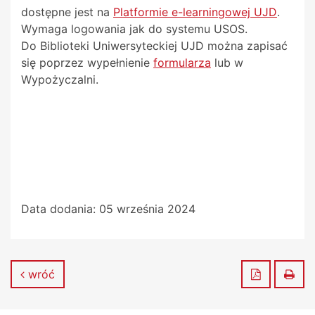
dostępne jest na
Platformie e-learningowej UJD
.
Wymaga logowania jak do systemu USOS.
Do Biblioteki Uniwersyteckiej UJD można zapisać
się poprzez wypełnienie
formularza
lub w
Wypożyczalni.
Data dodania:
05 września 2024
Zapisz do
Dru
wróć