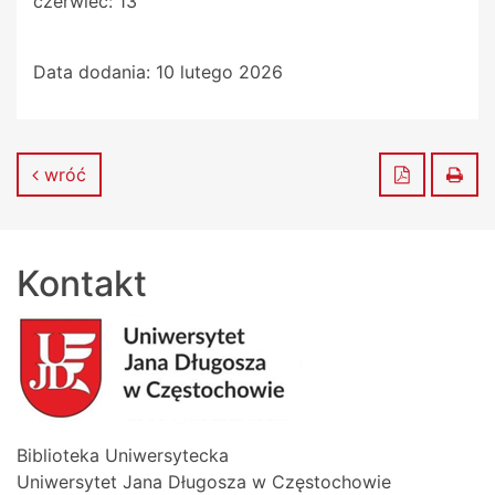
czerwiec: 13
Data dodania:
10 lutego 2026
Zapisz do
Dru
wróć
Kontakt
Biblioteka Uniwersytecka
Uniwersytet Jana Długosza w Częstochowie