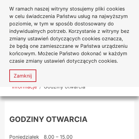
W ramach naszej witryny stosujemy pliki cookies
Biblioteka Uniwersytecka
Przejdź do głównego menu
Przejdź do treści
Przejdź do wyszukiwarki
Przejdź do mapy serwisu
w celu świadczenia Państwu usług na najwyższym
Uniwersytetu Jana Długosza
w Częstochowie
poziomie, w tym w sposób dostosowany do
indywidualnych potrzeb. Korzystanie z witryny bez
zmiany ustawień dotyczących cookies oznacza,
że będą one zamieszczane w Państwa urządzeniu
Deklaracja
Mapa
końcowym. Możecie Państwo dokonać w każdym
dostępności
serwisu
czasie zmiany ustawień dotyczących cookies.
MENU
Zamknij
Tutaj jesteś
Informacje
Godziny otwarcia
GODZINY OTWARCIA
Poniedziałek 8.00 – 15.00