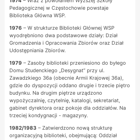
1974
– Wraz z powołaniem Wyższej Szkoły
Pedagogicznej w Częstochowie powstaje
Biblioteka Główna WSP.
1976
– W strukturze Biblioteki Głównej WSP
wyodrębniono dwa podstawowe działy: Dział
Gromadzenia i Opracowania Zbiorów oraz Dział
Udostępniania Zbiorów.
1979
– Zasoby biblioteki przeniesiono do byłego
Domu Studenckiego „Desygnat” przy ul.
Zawadzkiego 36a (obecnie Armii Krajowej 36a),
gdzie do dyspozycji oddano drugie i trzecie piętro
budynku. Na drugim piętrze urządzono
wypożyczalnię, czytelnię, katalogi, sekretariat,
gabinet dyrektora oraz pokoje dla oddziałów. Na
trzeciej kondygnacji - magazyny.
1982/1983
– Zatwierdzono nową strukturę
organizacyjną biblioteki, obejmującą: Oddział