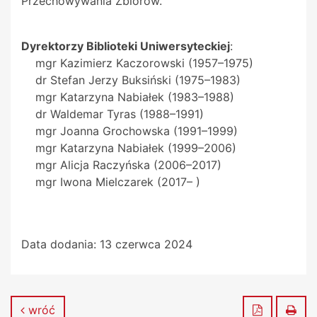
Przechowywania Zbiorów.
Dyrektorzy Biblioteki Uniwersyteckiej
:
mgr Kazimierz Kaczorowski (1957–1975)
dr Stefan Jerzy Buksiński (1975–1983)
mgr Katarzyna Nabiałek (1983–1988)
dr Waldemar Tyras (1988–1991)
mgr Joanna Grochowska (1991–1999)
mgr Katarzyna Nabiałek (1999–2006)
mgr Alicja Raczyńska (2006–2017)
mgr Iwona Mielczarek (2017– )
Data dodania:
13 czerwca 2024
Zapisz do
Dru
wróć