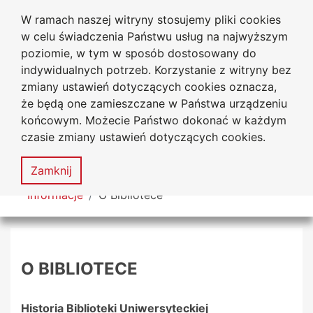
W ramach naszej witryny stosujemy pliki cookies
Biblioteka Uniwersytecka
Przejdź do głównego menu
Przejdź do treści
Przejdź do wyszukiwarki
Przejdź do mapy serwisu
w celu świadczenia Państwu usług na najwyższym
Uniwersytetu Jana Długosza
w Częstochowie
poziomie, w tym w sposób dostosowany do
indywidualnych potrzeb. Korzystanie z witryny bez
zmiany ustawień dotyczących cookies oznacza,
że będą one zamieszczane w Państwa urządzeniu
Deklaracja
Mapa
końcowym. Możecie Państwo dokonać w każdym
dostępności
serwisu
czasie zmiany ustawień dotyczących cookies.
MENU
Zamknij
Tutaj jesteś
Informacje
O Bibliotece
O BIBLIOTECE
Historia Biblioteki Uniwersyteckiej