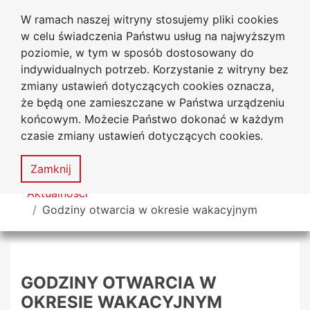
W ramach naszej witryny stosujemy pliki cookies
Biblioteka Uniwersytecka
Przejdź do głównego menu
Przejdź do treści
Przejdź do wyszukiwarki
Przejdź do mapy serwisu
w celu świadczenia Państwu usług na najwyższym
Uniwersytetu Jana Długosza
w Częstochowie
poziomie, w tym w sposób dostosowany do
indywidualnych potrzeb. Korzystanie z witryny bez
zmiany ustawień dotyczących cookies oznacza,
że będą one zamieszczane w Państwa urządzeniu
Deklaracja
Mapa
końcowym. Możecie Państwo dokonać w każdym
dostępności
serwisu
czasie zmiany ustawień dotyczących cookies.
MENU
Zamknij
Tutaj jesteś
Aktualności
Godziny otwarcia w okresie wakacyjnym
GODZINY OTWARCIA W
OKRESIE WAKACYJNYM