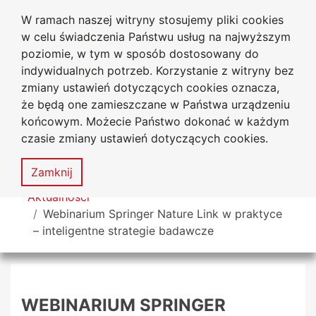
W ramach naszej witryny stosujemy pliki cookies
Biblioteka Uniwersytecka
Przejdź do głównego menu
Przejdź do treści
Przejdź do wyszukiwarki
Przejdź do mapy serwisu
w celu świadczenia Państwu usług na najwyższym
Uniwersytetu Jana Długosza
w Częstochowie
poziomie, w tym w sposób dostosowany do
indywidualnych potrzeb. Korzystanie z witryny bez
zmiany ustawień dotyczących cookies oznacza,
że będą one zamieszczane w Państwa urządzeniu
Deklaracja
Mapa
końcowym. Możecie Państwo dokonać w każdym
dostępności
serwisu
czasie zmiany ustawień dotyczących cookies.
MENU
Zamknij
Tutaj jesteś
Aktualności
Webinarium Springer Nature Link w praktyce
– inteligentne strategie badawcze
WEBINARIUM SPRINGER