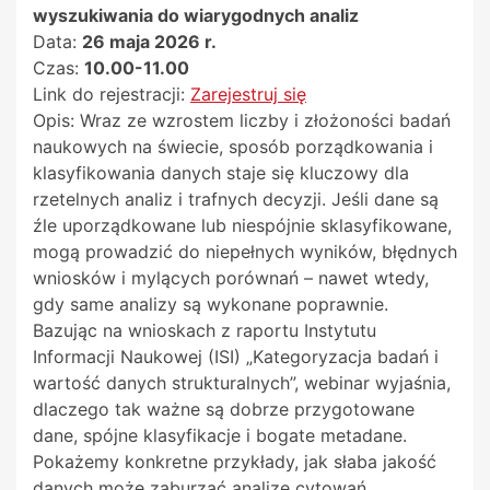
wyszukiwania do wiarygodnych analiz
Data:
26 maja 2026 r.
Czas:
10.00-11.00
Link do rejestracji:
Zarejestruj się
Opis: Wraz ze wzrostem liczby i złożoności badań
naukowych na świecie, sposób porządkowania i
klasyfikowania danych staje się kluczowy dla
rzetelnych analiz i trafnych decyzji. Jeśli dane są
źle uporządkowane lub niespójnie sklasyfikowane,
mogą prowadzić do niepełnych wyników, błędnych
wniosków i mylących porównań – nawet wtedy,
gdy same analizy są wykonane poprawnie.
Bazując na wnioskach z raportu Instytutu
Informacji Naukowej (ISI) „Kategoryzacja badań i
wartość danych strukturalnych”, webinar wyjaśnia,
dlaczego tak ważne są dobrze przygotowane
dane, spójne klasyfikacje i bogate metadane.
Pokażemy konkretne przykłady, jak słaba jakość
danych może zaburzać analizę cytowań,