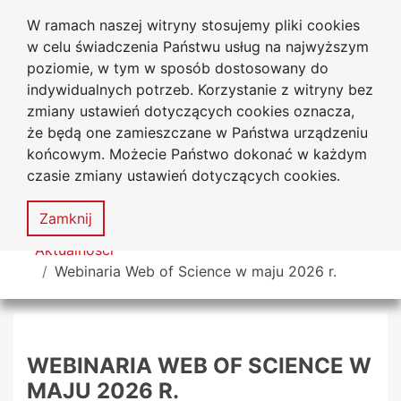
W ramach naszej witryny stosujemy pliki cookies
Biblioteka Uniwersytecka
Przejdź do głównego menu
Przejdź do treści
Przejdź do wyszukiwarki
Przejdź do mapy serwisu
w celu świadczenia Państwu usług na najwyższym
Uniwersytetu Jana Długosza
w Częstochowie
poziomie, w tym w sposób dostosowany do
indywidualnych potrzeb. Korzystanie z witryny bez
zmiany ustawień dotyczących cookies oznacza,
że będą one zamieszczane w Państwa urządzeniu
Deklaracja
Mapa
końcowym. Możecie Państwo dokonać w każdym
dostępności
serwisu
czasie zmiany ustawień dotyczących cookies.
MENU
Zamknij
Tutaj jesteś
Aktualności
Webinaria Web of Science w maju 2026 r.
WEBINARIA WEB OF SCIENCE W
MAJU 2026 R.