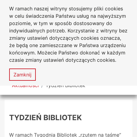
W ramach naszej witryny stosujemy pliki cookies
Biblioteka Uniwersytecka
Przejdź do głównego menu
Przejdź do treści
Przejdź do wyszukiwarki
Przejdź do mapy serwisu
w celu świadczenia Państwu usług na najwyższym
Uniwersytetu Jana Długosza
w Częstochowie
poziomie, w tym w sposób dostosowany do
indywidualnych potrzeb. Korzystanie z witryny bez
zmiany ustawień dotyczących cookies oznacza,
że będą one zamieszczane w Państwa urządzeniu
Deklaracja
Mapa
końcowym. Możecie Państwo dokonać w każdym
dostępności
serwisu
czasie zmiany ustawień dotyczących cookies.
MENU
Zamknij
Tutaj jesteś
Aktualności
Tydzień Bibliotek
TYDZIEŃ BIBLIOTEK
W ramach Tygodnia Bibliotek „rzutem na taśmę”