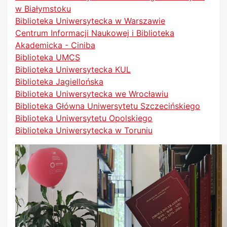
w Białymstoku
Biblioteka Uniwersytecka w Warszawie
Centrum Informacji Naukowej i Biblioteka
Akademicka - Ciniba
Biblioteka UMCS
Biblioteka Uniwersytecka KUL
Biblioteka Jagiellońska
Biblioteka Uniwersytecka we Wrocławiu
Biblioteka Główna Uniwersytetu Szczecińskiego
Biblioteka Uniwersytetu Opolskiego
Biblioteka Uniwersytecka w Toruniu