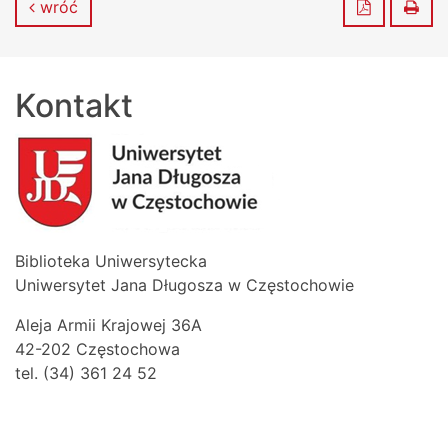
Zapisz do
Dru
wróć
Kontakt
Biblioteka Uniwersytecka
Uniwersytet Jana Długosza w Częstochowie
Aleja Armii Krajowej 36A
42-202 Częstochowa
tel. (34) 361 24 52