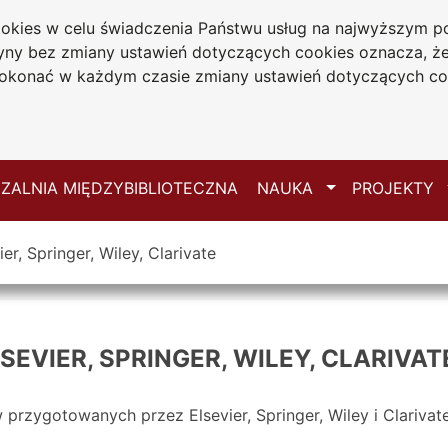
cookies w celu świadczenia Państwu usług na najwyższym
iwersytecka
tryny bez zmiany ustawień dotyczących cookies oznacza, 
 Jana Długosza
konać w każdym czasie zmiany ustawień dotyczących co
ie
Mapa serwisu
Przełącz
ZALNIA MIĘDZYBIBLIOTECZNA
NAUKA
PROJEKTY
er, Springer, Wiley, Clarivate
SEVIER, SPRINGER, WILEY, CLARIVAT
przygotowanych przez Elsevier, Springer, Wiley i Clariva