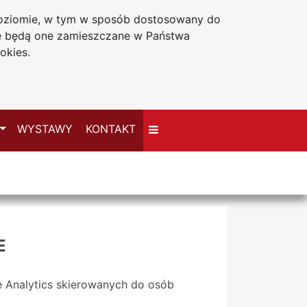
 poziomie, w tym w sposób dostosowany do
Deklaracja dostępności
że będą one zamieszczane w Państwa
okies.
Przełącz
WYSTAWY
KONTAKT
E
te Analytics skierowanych do osób