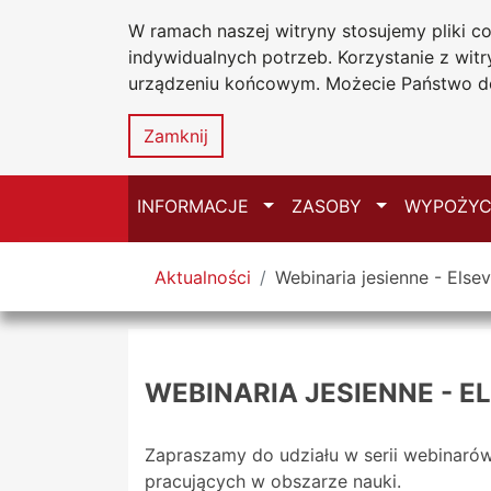
W ramach naszej witryny stosujemy pliki 
Biblioteka Un
Przejdź do głównego menu
Przejdź do treści
Przejdź do wyszukiwarki
Przejdź do mapy serwisu
indywidualnych potrzeb. Korzystanie z wi
Uniwersytetu
urządzeniu końcowym. Możecie Państwo do
w Częstochow
Zamknij
Przełącz
Przełącz
INFORMACJE
ZASOBY
WYPOŻYC
Tutaj jesteś
Aktualności
Webinaria jesienne - Elsevi
WEBINARIA JESIENNE - EL
Zapraszamy do udziału w serii webinarów 
pracujących w obszarze nauki.