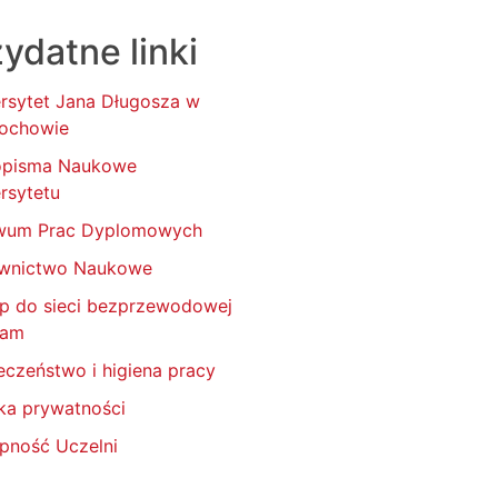
ydatne linki
rsytet Jana Długosza w
ochowie
opisma Naukowe
rsytetu
wum Prac Dyplomowych
wnictwo Naukowe
p do sieci bezprzewodowej
oam
eczeństwo i higiena pracy
yka prywatności
pność Uczelni