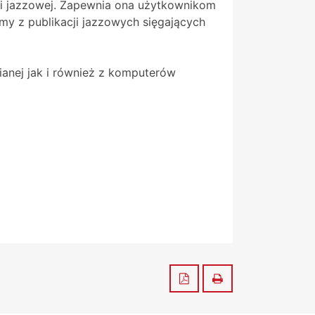
yki jazzowej. Zapewnia ona użytkownikom
amy z publikacji jazzowych sięgających
ianej jak i również z komputerów
Zapisz do PDF
Drukuj