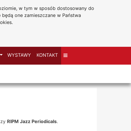
 poziomie, w tym w sposób dostosowany do
Deklaracja dostępności
że będą one zamieszczane w Państwa
okies.
Przełącz
WYSTAWY
KONTAKT
azy
RIPM Jazz Periodicals
.