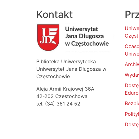
Kontakt
Prz
Uniwe
Częst
Czas
Uniwe
Biblioteka Uniwersytecka
Archi
Uniwersytet Jana Długosza w
Wyda
Częstochowie
Dostę
Aleja Armii Krajowej 36A
Edur
42-202 Częstochowa
Bezpi
tel. (34) 361 24 52
Polit
Dostę