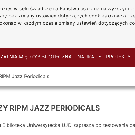
cookies w celu świadczenia Państwu usług na najwyższym
iwersytecka
tryny bez zmiany ustawień dotyczących cookies oznacza, 
 Jana Długosza
konać w każdym czasie zmiany ustawień dotyczących co
ie
Mapa serwisu
Przełącz
ZALNIA MIĘDZYBIBLIOTECZNA
NAUKA
PROJEKTY
IPM Jazz Periodicals
Y RIPM JAZZ PERIODICALS
u
Biblioteka Uniwersytecka UJD zaprasza do testowania b