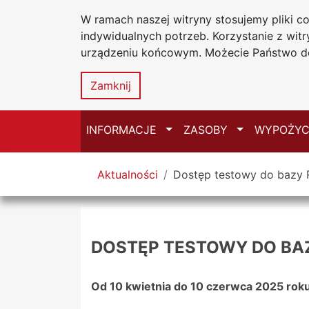
W ramach naszej witryny stosujemy pliki 
Biblioteka Un
Przejdź do głównego menu
Przejdź do treści
Przejdź do wyszukiwarki
Przejdź do mapy serwisu
indywidualnych potrzeb. Korzystanie z wi
Uniwersytetu
urządzeniu końcowym. Możecie Państwo do
w Częstochow
Zamknij
Przełącz
Przełącz
INFORMACJE
ZASOBY
WYPOŻYC
Tutaj jesteś
Aktualności
Dostęp testowy do bazy R
DOSTĘP TESTOWY DO BAZ
Od 10 kwietnia do 10 czerwca 2025 rok