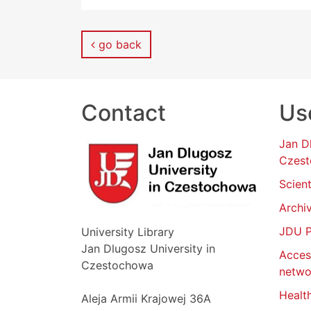
go back
Contact
Use
Jan D
Czes
Scient
Archi
JDU P
University Library
Jan Dlugosz University in
Acces
Czestochowa
netwo
Healt
Aleja Armii Krajowej 36A