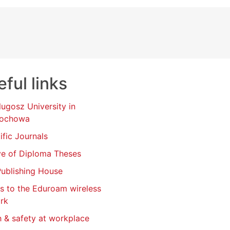
ful links
lugosz University in
tochowa
ific Journals
ve of Diploma Theses
ublishing House
s to the Eduroam wireless
rk
h & safety at workplace