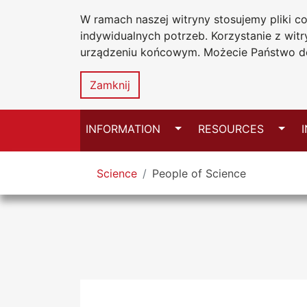
W ramach naszej witryny stosujemy pliki 
University Lib
Go to the main menu
Go to content
Go to Search
Go to sitemap
indywidualnych potrzeb. Korzystanie z wi
Jan Dlugosz U
urządzeniu końcowym. Możecie Państwo do
in Czestocho
Zamknij
Switch
Switc
INFORMATION
RESOURCES
You are here
Science
People of Science