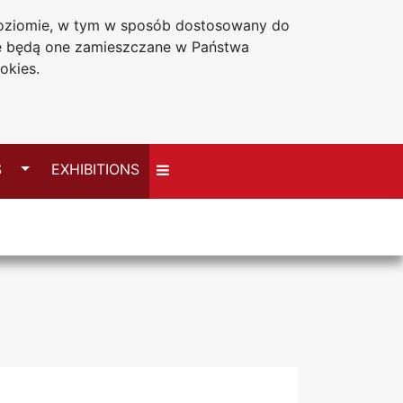
 poziomie, w tym w sposób dostosowany do
Accessibility statement
Sitemap
że będą one zamieszczane w Państwa
okies.
Switch
S
EXHIBITIONS