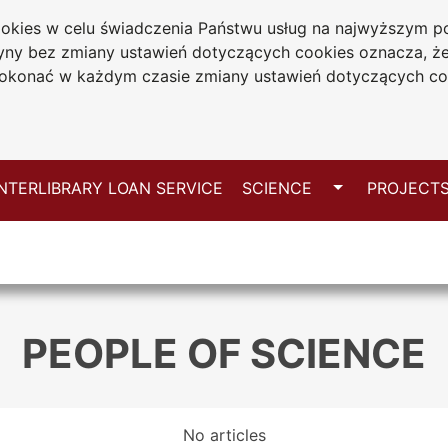
cookies w celu świadczenia Państwu usług na najwyższym
rary
tryny bez zmiany ustawień dotyczących cookies oznacza, 
niversity
konać w każdym czasie zmiany ustawień dotyczących co
wa
h
Switch
INTERLIBRARY LOAN SERVICE
SCIENCE
PROJECT
PEOPLE OF SCIENCE
No articles