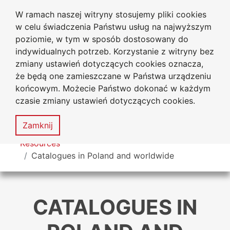
W ramach naszej witryny stosujemy pliki cookies
University Library
Go to the main menu
Go to content
Go to Search
Go to sitemap
w celu świadczenia Państwu usług na najwyższym
Jan Dlugosz University
in Czestochowa
poziomie, w tym w sposób dostosowany do
indywidualnych potrzeb. Korzystanie z witryny bez
zmiany ustawień dotyczących cookies oznacza,
że będą one zamieszczane w Państwa urządzeniu
Accessibility
Sitemap
końcowym. Możecie Państwo dokonać w każdym
statement
czasie zmiany ustawień dotyczących cookies.
MENU
Zamknij
You are here
Resources
Catalogues in Poland and worldwide
CATALOGUES IN