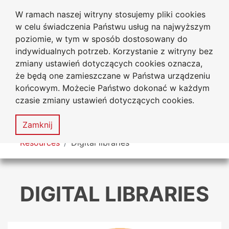
W ramach naszej witryny stosujemy pliki cookies
University Library
Go to the main menu
Go to content
Go to Search
Go to sitemap
w celu świadczenia Państwu usług na najwyższym
Jan Dlugosz University
in Czestochowa
poziomie, w tym w sposób dostosowany do
indywidualnych potrzeb. Korzystanie z witryny bez
zmiany ustawień dotyczących cookies oznacza,
że będą one zamieszczane w Państwa urządzeniu
Accessibility
Sitemap
końcowym. Możecie Państwo dokonać w każdym
statement
czasie zmiany ustawień dotyczących cookies.
MENU
Zamknij
You are here
Resources
Digital libraries
DIGITAL LIBRARIES