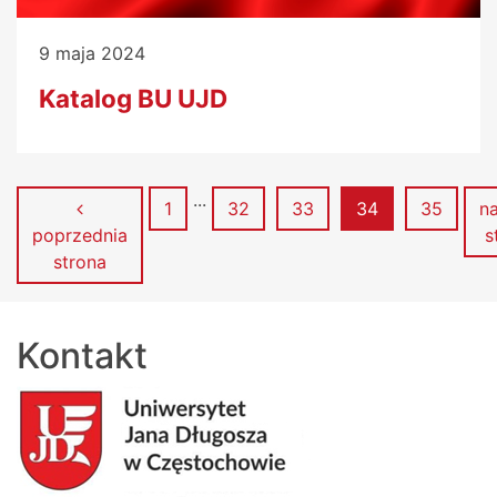
9 maja 2024
Katalog BU UJD
...
Strona
Strona
Strona
Strona
Strona
1
32
33
34
35
n
poprzednia
s
strona
Kontakt