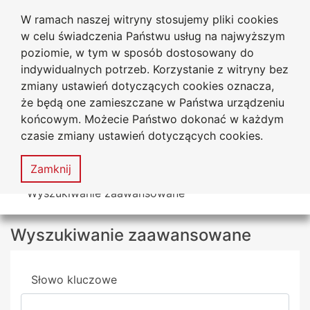
W ramach naszej witryny stosujemy pliki cookies
Biblioteka Uniwersytecka
Przejdź do głównego menu
Przejdź do treści
Przejdź do wyszukiwarki
Przejdź do mapy serwisu
w celu świadczenia Państwu usług na najwyższym
Uniwersytetu Jana Długosza
w Częstochowie
poziomie, w tym w sposób dostosowany do
indywidualnych potrzeb. Korzystanie z witryny bez
zmiany ustawień dotyczących cookies oznacza,
że będą one zamieszczane w Państwa urządzeniu
Deklaracja
Mapa
końcowym. Możecie Państwo dokonać w każdym
dostępności
serwisu
czasie zmiany ustawień dotyczących cookies.
MENU
Zamknij
Tutaj jesteś
Wyszukiwanie zaawansowane
Wyszukiwanie zaawansowane
Wyszukiwarka
Słowo kluczowe