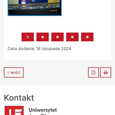
Data dodania:
18 listopada 2024
Zapisz do
Dru
wróć
Kontakt