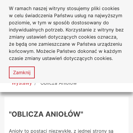
W ramach naszej witryny stosujemy pliki cookies
Biblioteka Uniwersytecka
Przejdź do głównego menu
Przejdź do treści
Przejdź do wyszukiwarki
Przejdź do mapy serwisu
w celu świadczenia Państwu usług na najwyższym
Uniwersytetu Jana Długosza
w Częstochowie
poziomie, w tym w sposób dostosowany do
indywidualnych potrzeb. Korzystanie z witryny bez
zmiany ustawień dotyczących cookies oznacza,
że będą one zamieszczane w Państwa urządzeniu
Deklaracja
Mapa
końcowym. Możecie Państwo dokonać w każdym
dostępności
serwisu
czasie zmiany ustawień dotyczących cookies.
MENU
Zamknij
Tutaj jesteś
Wystawy
"Oblicza Aniołów"
"OBLICZA ANIOŁÓW"
Anioły to postaci niezwykłe, z jednej strony są