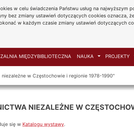
cookies w celu świadczenia Państwu usług na najwyższym
iwersytecka
tryny bez zmiany ustawień dotyczących cookies oznacza, 
 Jana Długosza
konać w każdym czasie zmiany ustawień dotyczących co
ie
Mapa serwisu
Przełącz
ZALNIA MIĘDZYBIBLIOTECZNA
NAUKA
PROJEKTY
niezależne w Częstochowie i regionie 1978-1990"
CTWA NIEZALEŻNE W CZĘSTOCHOWIE
duje się w
Katalogu wystawy
.