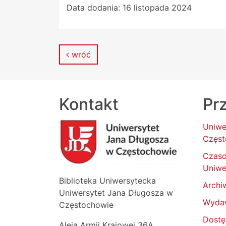
Data dodania:
16 listopada 2024
wróć
Kontakt
Prz
Uniwe
Częst
Czas
Uniwe
Biblioteka Uniwersytecka
Archi
Uniwersytet Jana Długosza w
Wyda
Częstochowie
Dostę
Aleja Armii Krajowej 36A