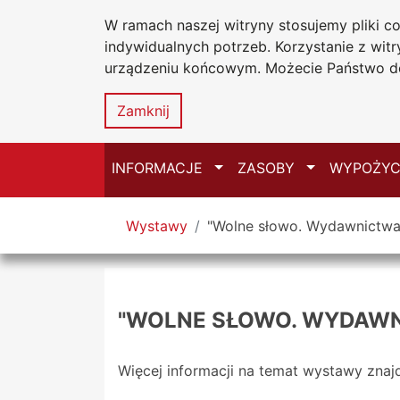
W ramach naszej witryny stosujemy pliki 
Biblioteka Un
Przejdź do głównego menu
Przejdź do treści
Przejdź do wyszukiwarki
Przejdź do mapy serwisu
indywidualnych potrzeb. Korzystanie z wi
Uniwersytetu
urządzeniu końcowym. Możecie Państwo do
w Częstochow
Zamknij
Przełącz
Przełącz
INFORMACJE
ZASOBY
WYPOŻYC
Tutaj jesteś
Wystawy
"Wolne słowo. Wydawnictwa 
"WOLNE SŁOWO. WYDAWNI
Więcej informacji na temat wystawy znaj