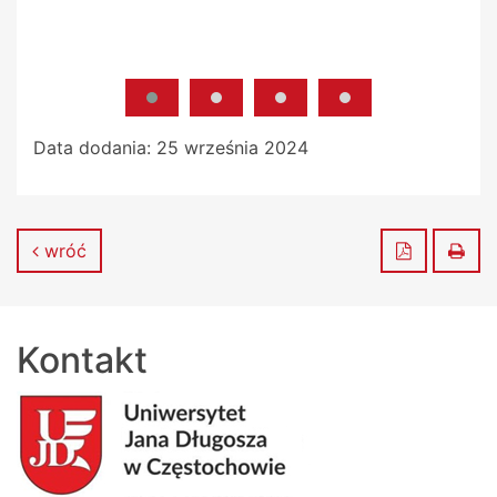
Data dodania:
25 września 2024
Zapisz do
Dru
wróć
Kontakt