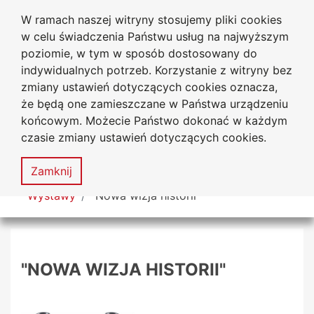
W ramach naszej witryny stosujemy pliki cookies
Biblioteka Uniwersytecka
Przejdź do głównego menu
Przejdź do treści
Przejdź do wyszukiwarki
Przejdź do mapy serwisu
w celu świadczenia Państwu usług na najwyższym
Uniwersytetu Jana Długosza
w Częstochowie
poziomie, w tym w sposób dostosowany do
indywidualnych potrzeb. Korzystanie z witryny bez
zmiany ustawień dotyczących cookies oznacza,
że będą one zamieszczane w Państwa urządzeniu
Deklaracja
Mapa
końcowym. Możecie Państwo dokonać w każdym
dostępności
serwisu
czasie zmiany ustawień dotyczących cookies.
MENU
Zamknij
Tutaj jesteś
Wystawy
"Nowa wizja historii"
"NOWA WIZJA HISTORII"