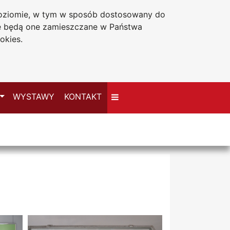
 poziomie, w tym w sposób dostosowany do
Deklaracja dostępności
że będą one zamieszczane w Państwa
okies.
Przełącz
WYSTAWY
KONTAKT