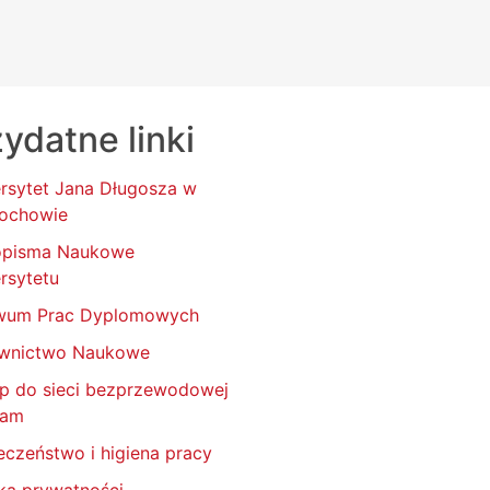
ydatne linki
rsytet Jana Długosza w
ochowie
opisma Naukowe
rsytetu
wum Prac Dyplomowych
wnictwo Naukowe
p do sieci bezprzewodowej
oam
eczeństwo i higiena pracy
yka prywatności