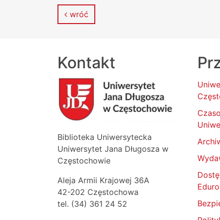
wróć
Kontakt
Prz
Uniwe
Częst
Czas
Uniwe
Biblioteka Uniwersytecka
Archi
Uniwersytet Jana Długosza w
Wyda
Częstochowie
Dostę
Aleja Armii Krajowej 36A
Edur
42-202 Częstochowa
Bezpi
tel. (34) 361 24 52
Polit