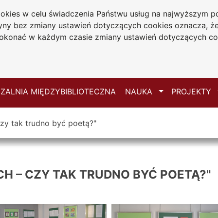
cookies w celu świadczenia Państwu usług na najwyższym
iwersytecka
tryny bez zmiany ustawień dotyczących cookies oznacza, 
 Jana Długosza
konać w każdym czasie zmiany ustawień dotyczących co
ie
Mapa serwisu
Przełącz
ZALNIA MIĘDZYBIBLIOTECZNA
NAUKA
PROJEKTY
zy tak trudno być poetą?"
CH – CZY TAK TRUDNO BYĆ POETĄ?"