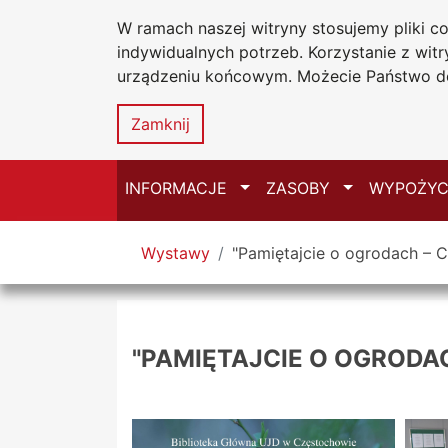
W ramach naszej witryny stosujemy pliki 
Biblioteka Un
Przejdź do głównego menu
Przejdź do treści
Przejdź do wyszukiwarki
Przejdź do mapy serwisu
indywidualnych potrzeb. Korzystanie z wi
Uniwersytetu
urządzeniu końcowym. Możecie Państwo do
w Częstochow
Zamknij
Przełącz
Przełącz
INFORMACJE
ZASOBY
WYPOŻYC
Tutaj jesteś
Wystawy
"Pamiętajcie o ogrodach – C
"PAMIĘTAJCIE O OGRODA