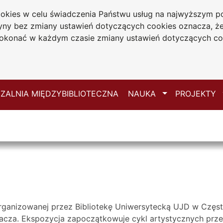
cookies w celu świadczenia Państwu usług na najwyższym
iwersytecka
tryny bez zmiany ustawień dotyczących cookies oznacza, 
 Jana Długosza
konać w każdym czasie zmiany ustawień dotyczących co
ie
Mapa serwisu
Przełącz
ZALNIA MIĘDZYBIBLIOTECZNA
NAUKA
PROJEKTY
zorganizowanej przez Bibliotekę Uniwersytecką UJD w Czę
acza. Ekspozycja
zapoczątkowuje cykl artystycznych prze