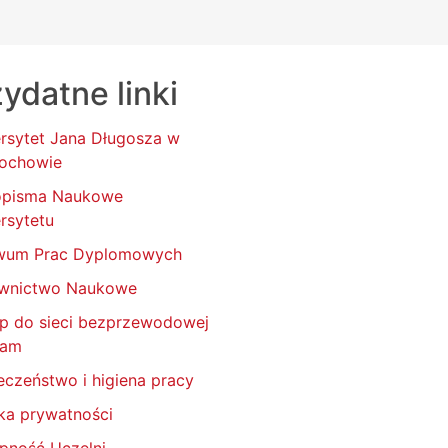
ydatne linki
rsytet Jana Długosza w
ochowie
opisma Naukowe
rsytetu
wum Prac Dyplomowych
wnictwo Naukowe
p do sieci bezprzewodowej
oam
eczeństwo i higiena pracy
yka prywatności