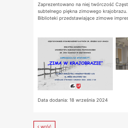
Zaprezentowano na niej twórczość Częst
subtelnego piękna zimowego krajobrazu.
Biblioteki przedstawiające zimowe impre
Data dodania:
18 września 2024
wróć