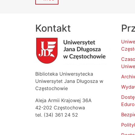
Kontakt
Prz
Uniwe
Częst
Czas
Uniwe
Biblioteka Uniwersytecka
Archi
Uniwersytet Jana Długosza w
Wyda
Częstochowie
Dostę
Aleja Armii Krajowej 36A
Edur
42-202 Częstochowa
Bezpi
tel. (34) 361 24 52
Polit