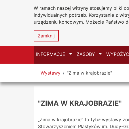
W ramach naszej witryny stosujemy pliki 
Biblioteka Un
Przejdź do głównego menu
Przejdź do treści
Przejdź do wyszukiwarki
Przejdź do mapy serwisu
indywidualnych potrzeb. Korzystanie z wi
Uniwersytetu
urządzeniu końcowym. Możecie Państwo do
w Częstochow
Zamknij
Przełącz
Przełącz
INFORMACJE
ZASOBY
WYPOŻYC
Tutaj jesteś
Wystawy
"Zima w krajobrazie"
"ZIMA W KRAJOBRAZIE"
„Zima w krajobrazie” to tytuł wystawy 
Stowarzyszeniem Plastyków im. Dudy-Gr