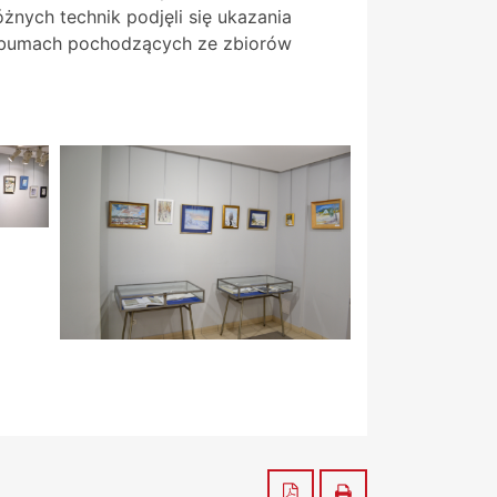
óżnych technik podjęli się ukazania
 albumach pochodzących ze zbiorów
Zapisz do PDF
Drukuj